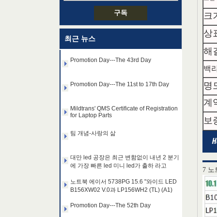
크
Promotion Day---The 22th Day
상
최근 뉴스
Promotion Day---The 43rd Day
해
백
Promotion Day---The 11st to 17th Day
명
Mildtrans' QMS Certificate of Registration
for Laptop Parts
계
14.0 "AUO WLED 백라이트
팀 개념-사랑의 삶
보
노트북 LED 디스플레이
B140HAN01.2 1920 × 1080
CD / m2 300 C / R 700 : 1
대만 led 공장은 최근 변함없이 내년 2 분기
에 가장 빠른 led 미니 led가 출하 라고
15.6 "삼성 WLED 백라이트 노
트북 PC TFT LCD
노트북 에이서 5738PG 15.6 "와이드 LED
7 
LTN156AT32-T01 1366 ×
B156XW02 V.0과 LP156WH2 (TL) (A1)
768 CD / m2 (220) C / R 500 :
1
Promotion Day---The 52th Day
8.9 "AUO WLED 백라이트 노
트북의 TFT LCD A089SW01
Promotion Day---The 22th Day
의 V0 10​​24 × 600 CD / m2