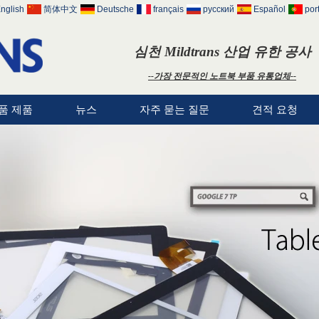
nglish
简体中文
Deutsche
français
русский
Español
por
심천 Mildtrans 산업 유한 공사
--가장 전문적인 노트북 부품 유통업체--
품 제품
뉴스
자주 묻는 질문
견적 요청