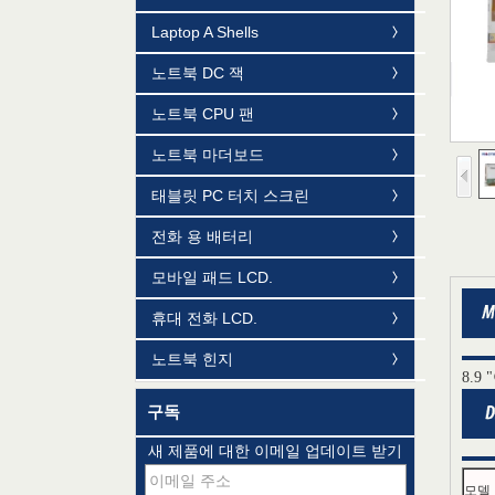
Laptop A Shells
노트북 DC 잭
노트북 CPU 팬
노트북 마더보드
태블릿 PC 터치 스크린
전화 용 배터리
Mildtrans' QMS Certificate of Registration
모바일 패드 LCD.
for Laptop Parts
휴대 전화 LCD.
팀 개념-사랑의 삶
노트북 힌지
8.9
대만 led 공장은 최근 변함없이 내년 2 분기
에 가장 빠른 led 미니 led가 출하 라고
구독
노트북 에이서 5738PG 15.6 "와이드 LED
새 제품에 대한 이메일 업데이트 받기
B156XW02 V.0과 LP156WH2 (TL) (A1)
Promotion Day---The 52th Day
모델