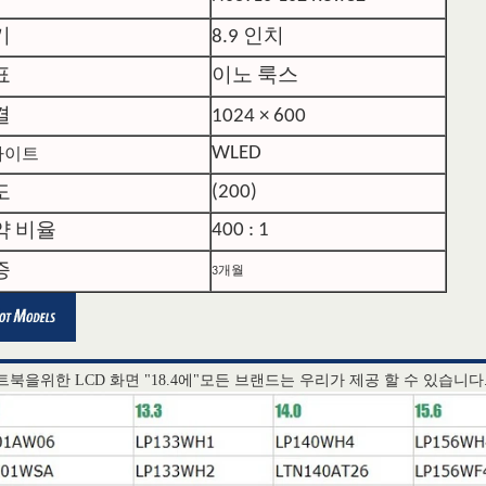
기
8.9 인치
표
이노 룩스
결
1024 × 600
WLED
라이트
(200)
도
400 : 1
약 비율
증
3개월
노트북을위한 LCD 화면 "18.4에"모든 브랜드는 우리가 제공 할 수 있습니다