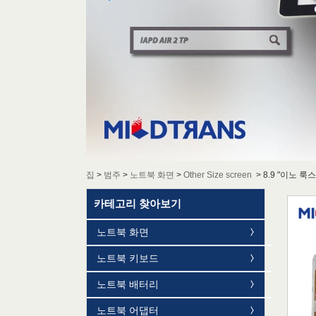
집
>
범주
>
노트북 화면
>
Other Size screen
>
8.9 "이노 룩스 
카테고리 찾아보기
노트북 화면
노트북 키보드
노트북 배터리
노트북 어댑터