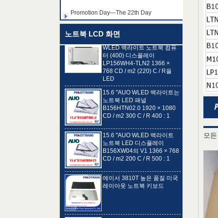
180 C / R 300 : 1
Promotion Day---The 43rd Day
1 : 15.6 "LG 디스플레이
노트북 LCD 화면
WLED 백라이트 노트북 컴퓨
터 (400) 디스플레이
Promotion Day---The 11st to 17th Day
LP156WH4-TLN2 1366 ×
768 CD / m2 (220) C / R을
LED
15.6 "AUO WLED 백라이트는
노트북 LED 패널
B156HTN02.0 1920 × 1080
CD / m2 300 C / R 400 : 1
15.6 "AUO WLED 백라이트
노트북 LED 디스플레이
모든
B156XW04의 V1 1366 × 768
CD / m2 200 C / R 500 : 1
에이서 3810T 높은 품질 미국
레이아웃 노트북 키보드
14.0 "BOE WLED 백라이트 노
트북 LED 스크린