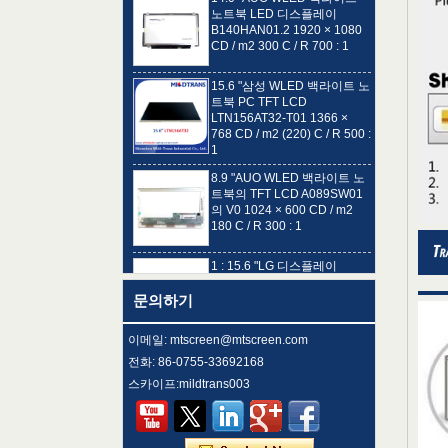
B140HAN01.2 1920 × 1080
CD / m2 300 C / R 700 : 1
15.6 "삼성 WLED 백라이트 노
트북 PC TFT LCD
LTN156AT32-T01 1366 ×
768 CD / m2 (220) C / R 500 :
1
8.9 "AUO WLED 백라이트 노
트북의 TFT LCD A089SW01
의 V0 10​​24 × 600 CD / m2
180 C / R 300 : 1
1 : 15.6 "LG 디스플레이
WLED 백라이트 노트북 컴퓨
터 (400) 디스플레이
LP156WH4-TLN2 1366 ×
문의하기
768 CD / m2 (220) C / R을
LED
이메일: mtscreen@mtscreen.com
15.6 "AUO WLED 백라이트는
전화: 86-0755-33692168
노트북 LED 패널
B156HTN02.0 1920 × 1080
스카이프:mildtrans003
CD / m2 300 C / R 400 : 1
15.6 "AUO WLED 백라이트