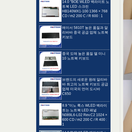
HB140WX1-100 1366 × 768
CD / m2 200 C / R 600 : 1
에이서 5810T 높은 품질과 알
리바바 중국 공급 업체 노트북
키보드
중국 도매 높은 품질 델 미니
10 노트북 키보드
브랜드의 새로운 원래 알리바
바 최고의 노트북 키보드 공급
업체 미국의 언어 도시바
C650
8.9 "이노 룩스 WLED 백라이
트는 노트북 LED 패널
N089L6-L02 Rev.C2 1024 ×
600 CD / m2 200 C / R 400 :
1
14.0 "IVO WLED 백라이트 노
트북 TFT LCD M140NWR4